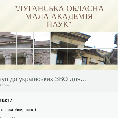
"ЛУГАНСЬКА ОБЛАСНА
МАЛА АКАДЕМІЯ
НАУК"
віться на Facebook
уп до українських ЗВО для...
ьких...
і школи Луганської МАН...
Приєднуйся!...
такти
 на навчання
іжне, вул. Менделєєва, 1
віться на Facebook