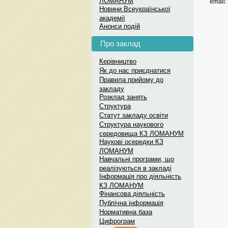
ЛОМАНУМ
email:
Меседж-бокс: Вст
Новини Всеукраїнської
академії
Меседж-бокс: Вступ до українс
Анонси подій
Про заклад
Керівництво
Як до нас приєднатися
Правила прийому до
закладу
Розклад занять
Структура
Статут закладу освіти
Структура наукового
середовища КЗ ЛОМАНУМ
Наукові осередки КЗ
ЛОМАНУМ
Навчальні програми, що
реалізуються в закладі
Інформація про діяльність
КЗ ЛОМАНУМ
Фінансова діяльність
Публічна інформація
Нормативна база
Цифрограм