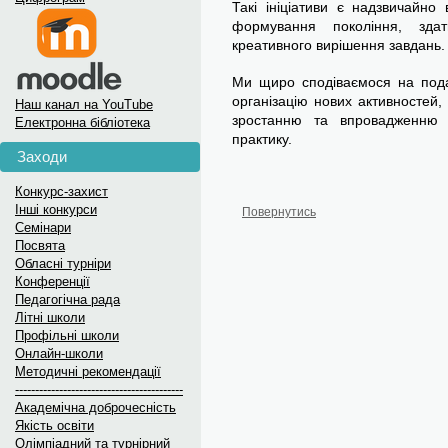
Такі ініціативи є надзвичайно
формування покоління, зда
креативного вирішення завдань.
Ми щиро сподіваємося на пода
організацію нових активностей,
Наш канал на YouTube
зростанню та впровадженню і
Електронна бібліотека
практику.
Заходи
Конкурс-захист
Інші конкурси
Повернутись
Семінари
Посвята
Обласні турніри
Конференції
Педагогічна рада
Літні школи
Профільні школи
Онлайн-школи
Методичні рекомендації
------------------------------------------
Академічна доброчесність
Якість освіти
Олімпіадний та турнірний