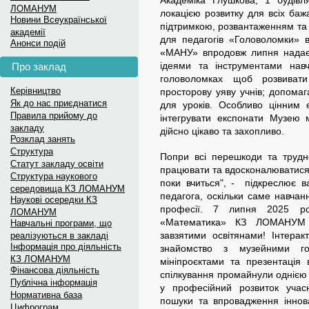
Академіка Глушкова, 1 будівл
Новини з фото дивіться на
ЛОМАНУМ
локацією розвитку для всіх баж
Новини Всеукраїнської
Луганська МАН на Facebook
підтримкою, розвантаженням та 
академії
Меседж-бокс: Вступ до укр
для педагогів «Головоломки» 
Анонси подій
«МАНУ» впродовж липня надає 
для...
ідеями та інструментами нав
Про заклад
головоломках щоб розвивати
Меседж-бокс: Вступ до українських...
Керівництво
просторову уяву учнів; допомаг
Як до нас приєднатися
для уроків. Особливо цінним 
Правила прийому до
інтегрувати експонати Музею 
закладу
дійсно цікаво та захопливо.
Розклад занять
Структура
Попри всі перешкоди та труд
Статут закладу освіти
працювати та вдосконалюватися
Структура наукового
поки вчиться", - підкреслює в
середовища КЗ ЛОМАНУМ
педагога, оскільки саме навча
Наукові осередки КЗ
професії. 7 липня 2025 рок
ЛОМАНУМ
«Математика» КЗ ЛОМАНУМ п
Навчальні програми, що
завзятими освітянами! Інтерак
реалізуються в закладі
Інформація про діяльність
знайомство з музейними го
КЗ ЛОМАНУМ
мініпроєктами та презентація 
Фінансова діяльність
спілкування промайнули однією 
Публічна інформація
у професійний розвиток учас
Нормативна база
пошуки та впровадження іннова
Цифрограм