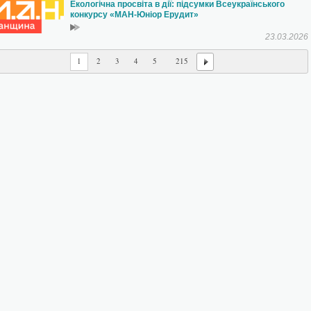
Екологічна просвіта в дії: підсумки Всеукраїнського
конкурсу «МАН-Юніор Ерудит»
23.03.2026
1
2
3
4
5
215