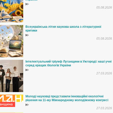
уп до українських ЗВО для...
05.08.2026
ьких...
Всеукраїнська літня наукова школа з літературної
критики
05.08.2026
Інтелектуальний тріумф Луганщини в Ужгороді: наші учні
серед кращих біологів України
27.03.2026
Молоді науковці представили інноваційні екологічні
рішення на 11-му Міжнародному молодіжному конгресі
27.03.2026