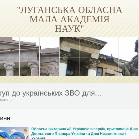
"ЛУГАНСЬКА ОБЛАСНА
МАЛА АКАДЕМІЯ
НАУК"
віться на Facebook
уп до українських ЗВО для...
ьких...
і школи Луганської МАН...
Приєднуйся!...
ини
 на навчання
Обласна вікторина «З Україною в серці», присвячена Дню
віться на Facebook
Державного Прапора України та Дню Незалежності
України.