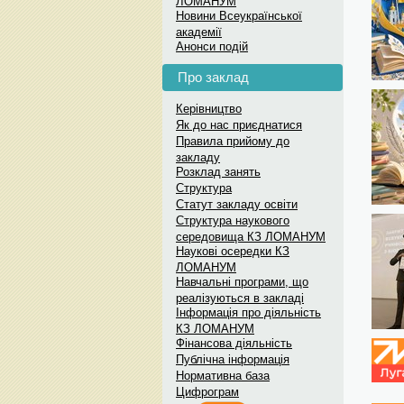
ЛОМАНУМ
Меседж-бокс: Вст
Новини Всеукраїнської
академії
Меседж-бокс: Вступ до українс
Анонси подій
Про заклад
Керівництво
Як до нас приєднатися
Правила прийому до
закладу
Розклад занять
Структура
Статут закладу освіти
Структура наукового
середовища КЗ ЛОМАНУМ
Наукові осередки КЗ
ЛОМАНУМ
Навчальні програми, що
реалізуються в закладі
Інформація про діяльність
КЗ ЛОМАНУМ
Фінансова діяльність
Публічна інформація
Нормативна база
Цифрограм