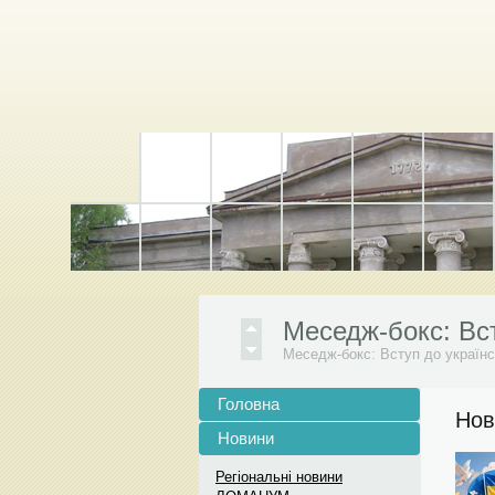
Новини з фото ди
Луганська МАН на Facebook
Меседж-бокс: Вст
Меседж-бокс: Вступ до українс
Приєднуйся! Літн
Агов, маємо крутуууу новину! 
Головна
Нов
Зареєструватись
Новини
Реєстрація
Новини з фото ди
Регіональні новини
Луганська МАН на Facebook