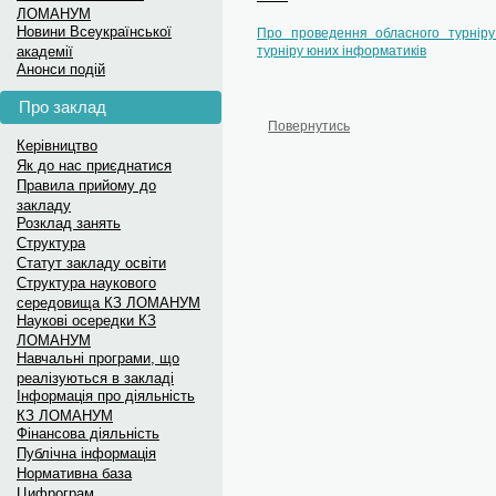
Новини з фото дивіться на
ЛОМАНУМ
Новини Всеукраїнської
Про проведення обласного турніру
Луганська МАН на Facebook
академії
турніру юних інформатиків
Меседж-бокс: Вступ до укр
Анонси подій
для...
Про заклад
Повернутись
Меседж-бокс: Вступ до українських...
Керівництво
Як до нас приєднатися
Правила прийому до
закладу
Розклад занять
Структура
Статут закладу освіти
Структура наукового
середовища КЗ ЛОМАНУМ
Наукові осередки КЗ
ЛОМАНУМ
Навчальні програми, що
реалізуються в закладі
Інформація про діяльність
КЗ ЛОМАНУМ
Фінансова діяльність
Публічна інформація
Нормативна база
Цифрограм