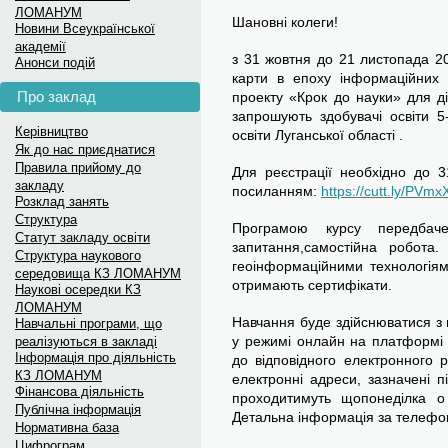
Новини з фото дивіться на
ЛОМАНУМ
Шановні колеги!
Новини Всеукраїнської
Луганська МАН на Facebook
академії
Меседж-бокс: Вступ до укр
з 31 жовтня до 21 листопада 2
Анонси подій
карти в епоху інформаційних 
для...
Про заклад
проекту «Крок до науки» для діт
запрошують здобувачі освіти 5-
Меседж-бокс: Вступ до українських...
Керівництво
освіти Луганської області .
Як до нас приєднатися
Правила прийому до
Для реєстрації необхідно до 
закладу
посиланням:
https://cutt.ly/PVmx
Розклад занять
Структура
Програмою курсу передбачен
Статут закладу освіти
запитання,самостійна робота
Структура наукового
геоінформаційними технологіям
середовища КЗ ЛОМАНУМ
отримають сертифікати.
Наукові осередки КЗ
ЛОМАНУМ
Навчання буде здійснюватися з 
Навчальні програми, що
у режимі онлайн на платформі
реалізуються в закладі
Інформація про діяльність
до відповідного електронного 
КЗ ЛОМАНУМ
електронні адреси, зазначені пі
Фінансова діяльність
проходитимуть щопонеділка о 
Публічна інформація
Детальна інформація за телефо
Нормативна база
Цифрограм