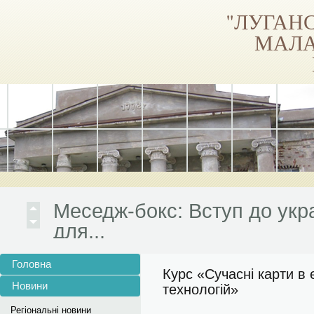
"ЛУГАН
МАЛА
Новини з фото дивіться на
Луганська МАН на Facebook
Меседж-бокс: Вступ до укр
для...
Приєднуйся! Літні школи Лу
Меседж-бокс: Вступ до українських...
Головна
Агов, маємо крутуууу новину! Приєднуйс
Курс «Сучасні карти в
Зареєструватись на навча
Новини
технологій»
Реєстрація
Регіональні новини