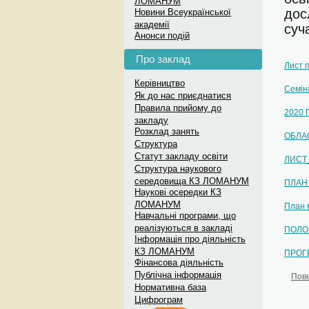
ЛОМАНУМ
Меседж-бокс: Вст
дос
Новини Всеукраїнської
академії
суч
Меседж-бокс: Вступ до українс
Анонси подій
Про заклад
Лист 
Керівництво
Семін
Як до нас приєднатися
Правила прийому до
2020
закладу
Розклад занять
ОБЛА
Структура
Статут закладу освіти
ЛИСТ
Структура наукового
середовища КЗ ЛОМАНУМ
ПЛАН 
Наукові осередки КЗ
ЛОМАНУМ
План 
Навчальні програми, що
реалізуються в закладі
ПОЛО
Інформація про діяльність
КЗ ЛОМАНУМ
ПРОГ
Фінансова діяльність
Публічна інформація
Пов
Нормативна база
Цифрограм