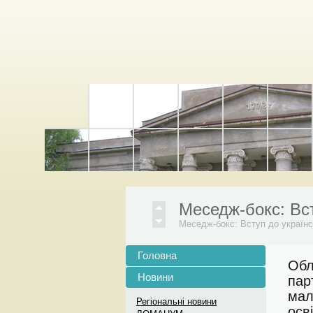
Новини з фото ди
Луганська МАН на Facebook
Меседж-бокс: Вст
Меседж-бокс: Вступ до українс
Приєднуйся! Літн
Агов, маємо крутуууу новину! 
Головна
Обл
Зареєструватись
Новини
пар
Реєстрація
Новини з фото ди
мал
Регіональні новини
осв
Луганська МАН на Facebook