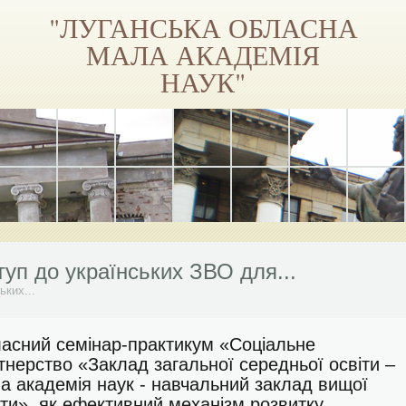
"ЛУГАНСЬКА ОБЛАСНА
МАЛА АКАДЕМІЯ
НАУК"
віться на Facebook
уп до українських ЗВО для...
ьких...
і школи Луганської МАН...
Приєднуйся!...
асний семінар-практикум «Соціальне
 на навчання
тнерство «Заклад загальної середньої освіти –
віться на Facebook
а академія наук - навчальний заклад вищої
іти», як ефективний механізм розвитку