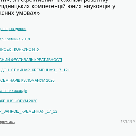
уп до українських ЗВО для...
лідницьких компетенцій юних науковців у
асних умовах»
ьких...
про проведення
ар Кремінна 2019
 ПРОЕКТ КОНКУРС НТУ
СНИЙ ФЕСТИВАЛЬ КРЕАТИВНОСТI
_ДОН_СЕМИНАР_КРЕМЕННАЯ_17_12+
СЕМIНАРIВ КЗ ЛОМАНУМ 2020
масових заходів
ЖЕННЯ ФОРУМ 2020
Р_ЗАПРОШ_КРЕМЕННАЯ_17_12
ернутись
17/12/19